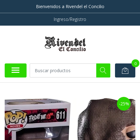
Bienvenidos a Rivendel el Concilio
Ingreso/Registro
0
-25%