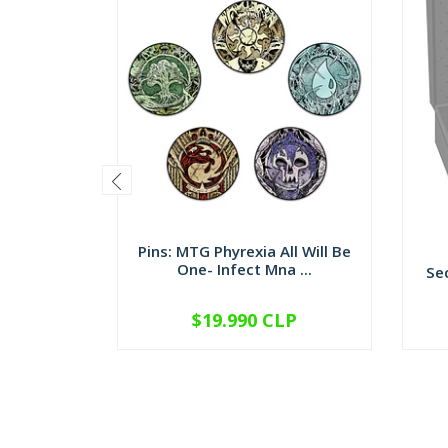
Pins: MTG Phyrexia All Will Be
One- Infect Mna ...
Sec
$19.990 CLP
VER OPCIONES