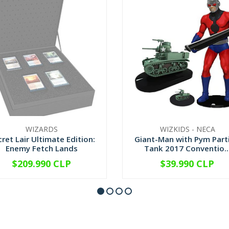
WIZARDS
WIZKIDS - NECA
ret Lair Ultimate Edition:
Giant-Man with Pym Parti
Enemy Fetch Lands
Tank 2017 Conventio..
$209.990 CLP
$39.990 CLP
NO DISPONIBLE
-
+