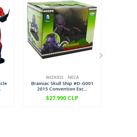
WIZKIDS - NECA
W
cle
Brainiac Skull Ship #D-G001
Superma
.
2015 Convention Exc...
2017 C
$27.990 CLP
$
-
+
-