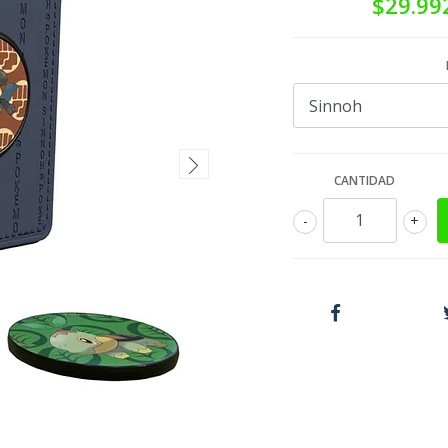
$29.99
CANTIDAD
-
+