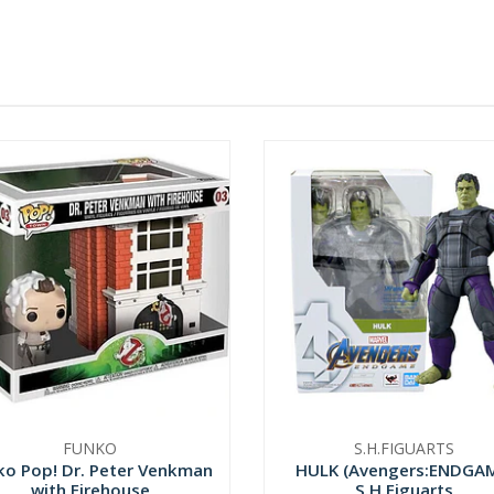
FUNKO
S.H.FIGUARTS
ko Pop! Dr. Peter Venkman
HULK (Avengers:ENDGA
with Firehouse
S.H.Figuarts