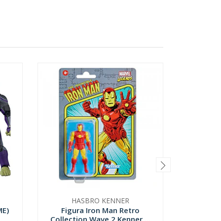
HASBRO KENNER
ME)
Figura Iron Man Retro
Catw
Collection Wave 2 Kenner ...