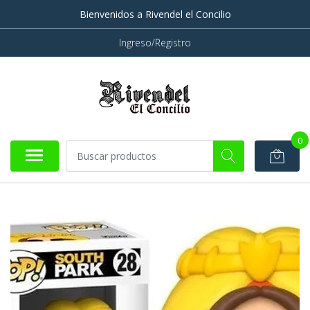
Bienvenidos a Rivendel el Concilio
Ingreso/Registro
0