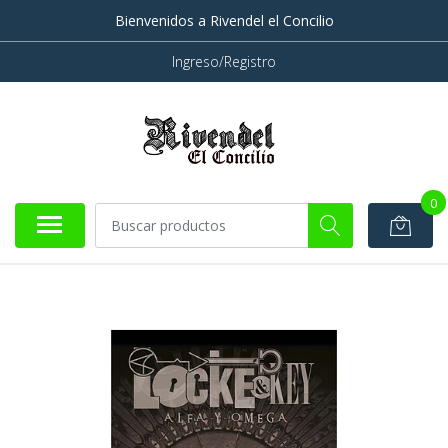
Bienvenidos a Rivendel el Concilio
Ingreso/Registro
0