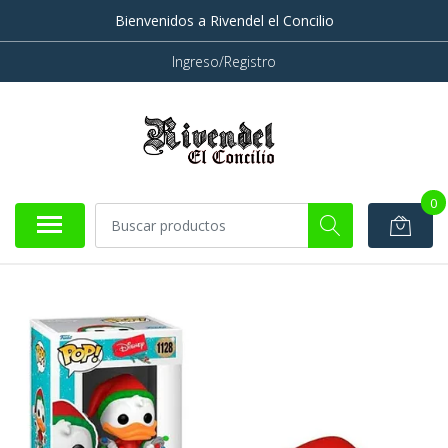
Bienvenidos a Rivendel el Concilio
Ingreso/Registro
0