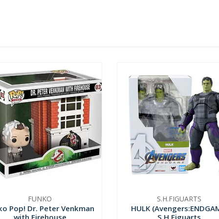
FUNKO
S.H.FIGUARTS
ko Pop! Dr. Peter Venkman
HULK (Avengers:ENDGA
with Firehouse
S.H.Figuarts