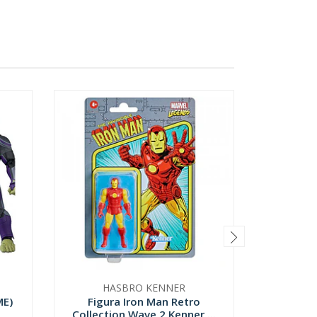
HASBRO KENNER
ME)
Figura Iron Man Retro
Catw
Collection Wave 2 Kenner ...