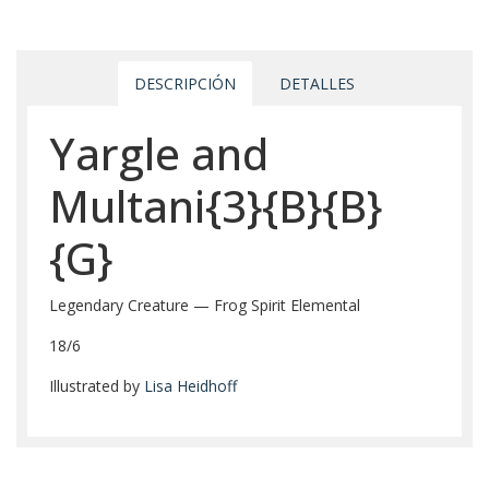
DESCRIPCIÓN
DETALLES
Yargle and
Multani{3}{B}{B}
{G}
Legendary Creature — Frog Spirit Elemental
18/6
Illustrated by
Lisa Heidhoff