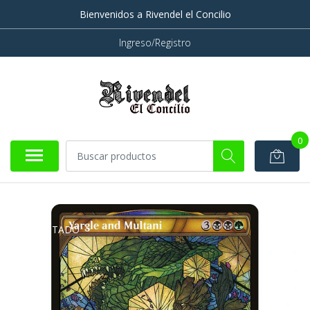
Bienvenidos a Rivendel el Concilio
Ingreso/Registro
0
AGOTADO