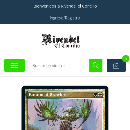
Bienvenidos a Rivendel el Concilio
Ingreso/Registro
0