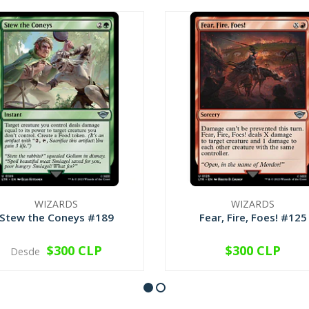
WIZARDS
WIZARDS
Stew the Coneys #189
Fear, Fire, Foes! #125
$300 CLP
$300 CLP
Desde
VER OPCIONES
VER OPCIONES