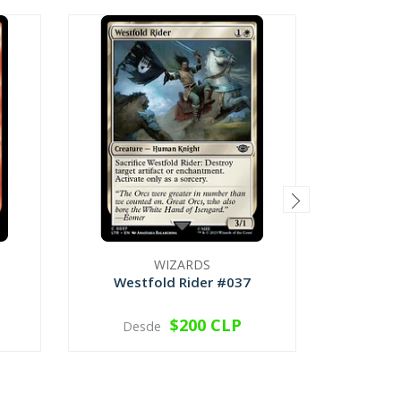
WIZARDS
Westfold Rider #037
Shivan 
$200 CLP
Desde
VER OPCIONES
V