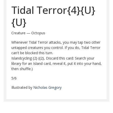
Tidal Terror{4}{U}
{U}
Creature — Octopus
Whenever Tidal Terror attacks, you may tap two other
untapped creatures you control. If you do, Tidal Terror
can't be blocked this turn.
Islandcycling {2} ({2}, Discard this card: Search your
library for an Island card, reveal it, put it into your hand,
then shuffle.)
5/6
Illustrated by
Nicholas Gregory