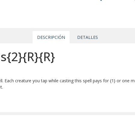
DESCRIPCIÓN
DETALLES
s{2}{R}{R}
l. Each creature you tap while casting this spell pays for {1} or one m
t.