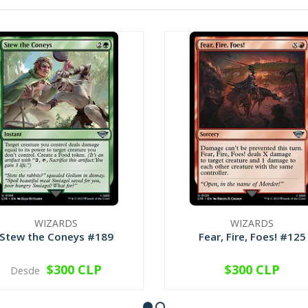
WIZARDS
WIZARDS
Stew the Coneys #189
Fear, Fire, Foes! #125
$300 CLP
$300 CLP
Desde
VER OPCIONES
VER OPCIONES