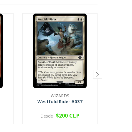
WIZARDS
Westfold Rider #037
Shivan 
$200 CLP
Desde
VER OPCIONES
V