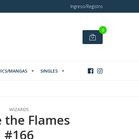
Ingreso/Registro
0
ICS/MANGAS
SINGLES
WIZARDS
 the Flames
#166