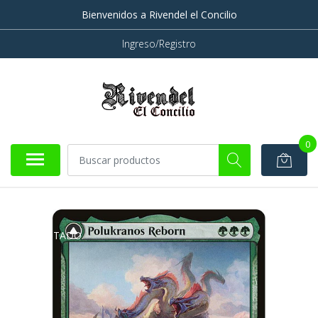
Bienvenidos a Rivendel el Concilio
Ingreso/Registro
0
AGOTADO