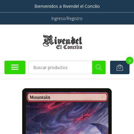
Bienvenidos a Rivendel el Concilio
Ingreso/Registro
0