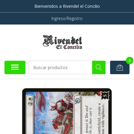
Bienvenidos a Rivendel el Concilio
Ingreso/Registro
0