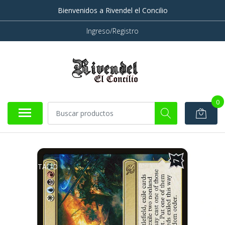
Bienvenidos a Rivendel el Concilio
Ingreso/Registro
0
AGOTADO