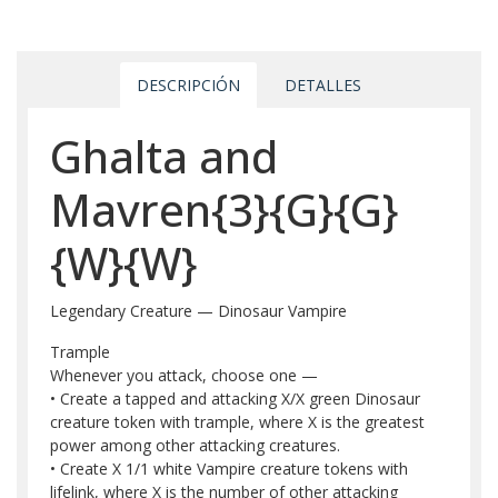
DESCRIPCIÓN
DETALLES
Ghalta and
Mavren{3}{G}{G}
{W}{W}
Legendary Creature — Dinosaur Vampire
Trample
Whenever you attack, choose one —
• Create a tapped and attacking X/X green Dinosaur
creature token with trample, where X is the greatest
power among other attacking creatures.
• Create X 1/1 white Vampire creature tokens with
lifelink, where X is the number of other attacking