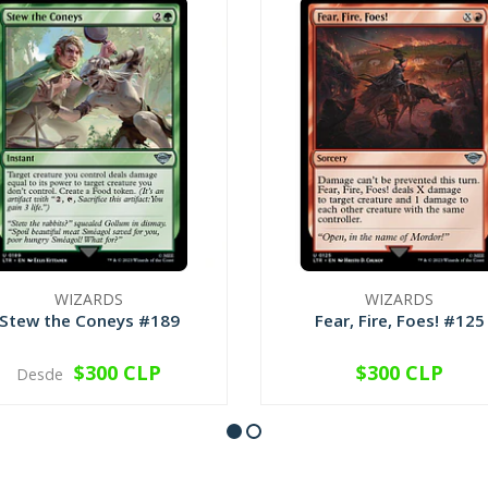
WIZARDS
WIZARDS
Stew the Coneys #189
Fear, Fire, Foes! #125
$300 CLP
$300 CLP
Desde
VER OPCIONES
VER OPCIONES