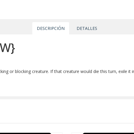
DESCRIPCIÓN
DETALLES
{W}
ng or blocking creature. If that creature would die this turn, exile it i