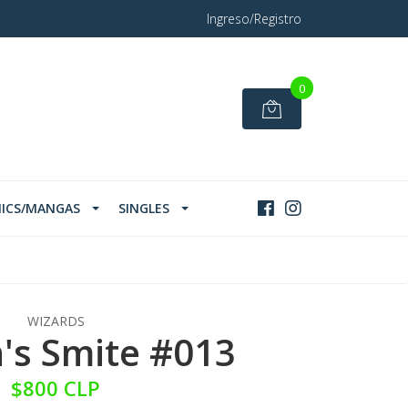
Ingreso/Registro
0
ICS/MANGAS
SINGLES
WIZARDS
h's Smite #013
$800 CLP