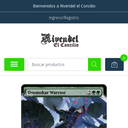
Bienvenidos a Rivendel el Concilio
Ingreso/Registro
0
AGOTADO