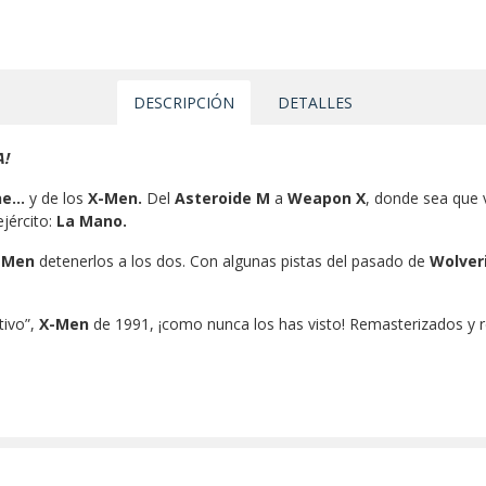
DESCRIPCIÓN
DETALLES
!
ne…
y de los
X-Men.
Del
Asteroide M
a
Weapon X
, donde sea que 
jército:
La Mano.
-Men
detenerlos a los dos. Con algunas pistas del pasado de
Wolver
tivo”,
X-Men
de 1991, ¡como nunca los has visto! Remasterizados y r