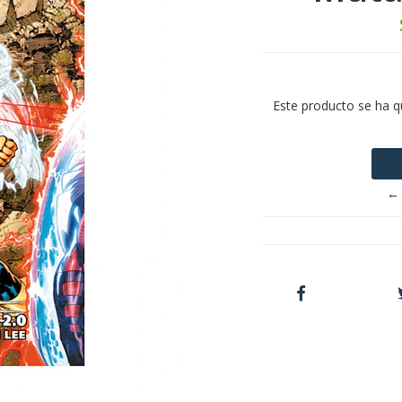
Este producto se ha q
← 