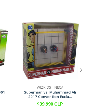
Port
WIZKIDS - NECA
001
Superman vs. Muhammad Ali
.
2017 Convention Exclu...
$39.990 CLP
$29.99
-
+
V