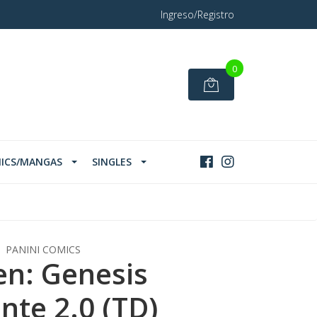
Ingreso/Registro
0
ICS/MANGAS
SINGLES
PANINI COMICS
n: Genesis
nte 2.0 (TD)