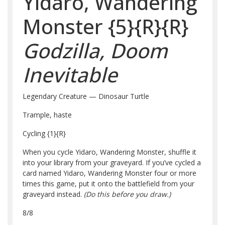
Yidaro, Wandering
Monster
{5}
{R}
{R}
Godzilla, Doom
Inevitable
Legendary Creature — Dinosaur Turtle
Trample, haste
Cycling
{1}
{R}
When you cycle Yidaro, Wandering Monster, shuffle it
into your library from your graveyard. If you’ve cycled a
card named Yidaro, Wandering Monster four or more
times this game, put it onto the battlefield from your
graveyard instead.
(Do this before you draw.)
8/8