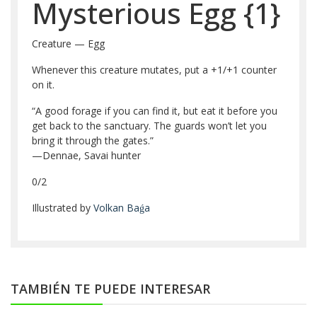
Mysterious Egg
{1}
Creature — Egg
Whenever this creature mutates, put a +1/+1 counter
on it.
“A good forage if you can find it, but eat it before you
get back to the sanctuary. The guards won’t let you
bring it through the gates.”
—Dennae, Savai hunter
0/2
Illustrated by
Volkan Baǵa
TAMBIÉN TE PUEDE INTERESAR