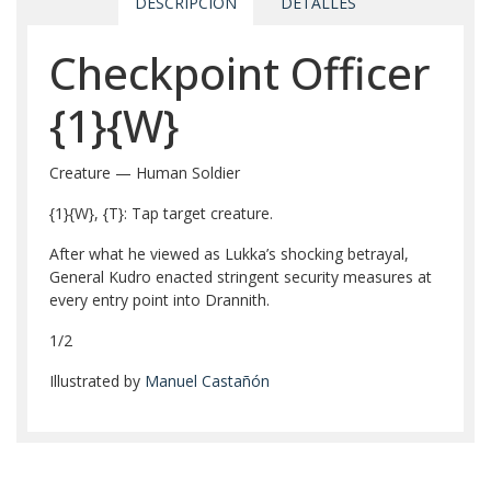
DESCRIPCIÓN
DETALLES
Checkpoint Officer
{1}
{W}
Creature — Human Soldier
{1}
{W}
,
{T}
: Tap target creature.
After what he viewed as Lukka’s shocking betrayal,
General Kudro enacted stringent security measures at
every entry point into Drannith.
1/2
Illustrated by
Manuel Castañón