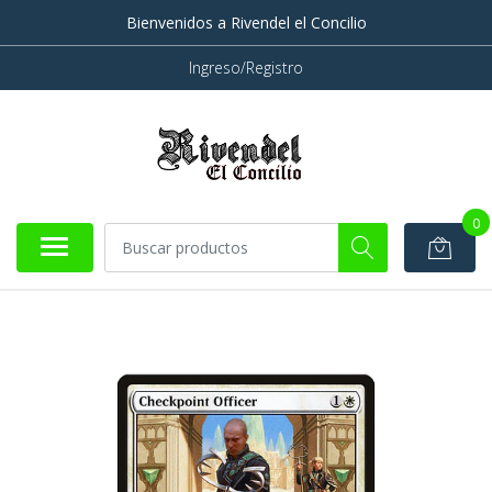
Bienvenidos a Rivendel el Concilio
Ingreso/Registro
0