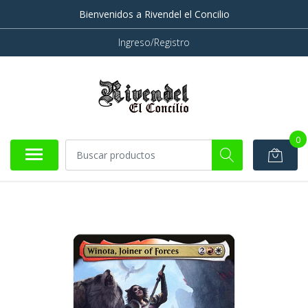
Bienvenidos a Rivendel el Concilio
Ingreso/Registro
0
AGOTADO