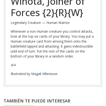
Winota, Joiner of
Forces
{2}
{R}
{W}
Legendary Creature — Human Warrior
Whenever a non-Human creature you control attacks,
look at the top six cards of your library. You may put a
Human creature card from among them onto the
battlefield tapped and attacking. It gains indestructible
until end of turn. Put the rest of the cards on the
bottom of your library in a random order.
4/4
Illustrated by
Magali Villeneuve
TAMBIÉN TE PUEDE INTERESAR