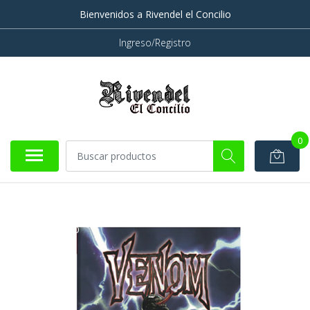
Bienvenidos a Rivendel el Concilio
Ingreso/Registro
0
AGOTADO