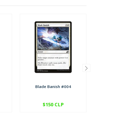
Blade Banish #004
Checkp
$150 CLP
VER OPCIONES
V