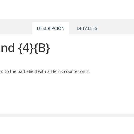
DESCRIPCIÓN
DETALLES
ond
{4}
{B}
to the battlefield with a lifelink counter on it.