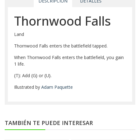
DESCRIPCIÓN
DETALLES
Thornwood Falls
Land
Thornwood Falls enters the battlefield tapped.
When Thornwood Falls enters the battlefield, you gain
1 life.
{T}
: Add
{G}
or
{U}
.
Illustrated by
Adam Paquette
TAMBIÉN TE PUEDE INTERESAR