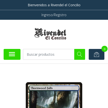
Bienvenidos a Rivendel el Concilio
Ingreso/Registro
0