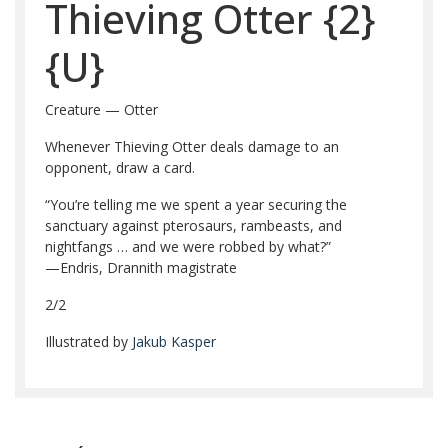
Thieving Otter
{2}
{U}
Creature — Otter
Whenever Thieving Otter deals damage to an
opponent, draw a card.
“You’re telling me we spent a year securing the
sanctuary against pterosaurs, rambeasts, and
nightfangs … and we were robbed by what?”
—Endris, Drannith magistrate
2/2
Illustrated by
Jakub Kasper