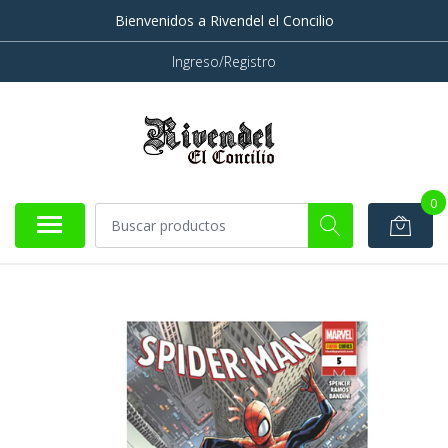
Bienvenidos a Rivendel el Concilio
Ingreso/Registro
0
AGOTADO