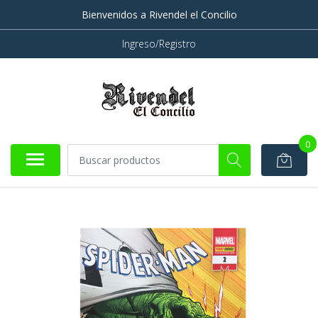
Bienvenidos a Rivendel el Concilio
Ingreso/Registro
0
AGOTADO