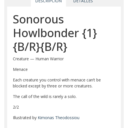
DESCRIPCIÓN
DETALLES
Sonorous
Howlbonder
{1}
{B/R}
{B/R}
Creature — Human Warrior
Menace
Each creature you control with menace can’t be
blocked except by three or more creatures.
The call of the wild is rarely a solo.
2/2
Illustrated by
Kimonas Theodossiou