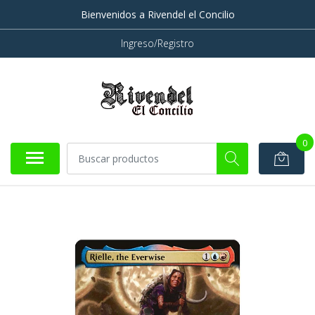
Bienvenidos a Rivendel el Concilio
Ingreso/Registro
0
AGOTADO