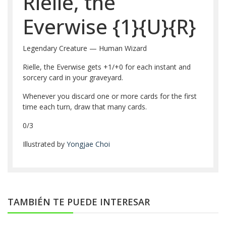
Rielle, the
Everwise
{1}
{U}
{R}
Legendary Creature — Human Wizard
Rielle, the Everwise gets +1/+0 for each instant and
sorcery card in your graveyard.
Whenever you discard one or more cards for the first
time each turn, draw that many cards.
0/3
Illustrated by
Yongjae Choi
TAMBIÉN TE PUEDE INTERESAR