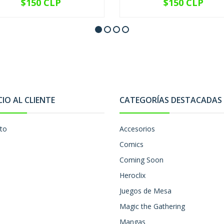
$150 CLP
$150 CLP
VER OPCIONES
VER OPCIONES
CIO AL CLIENTE
CATEGORÍAS DESTACADAS
to
Accesorios
Comics
Coming Soon
Heroclix
Juegos de Mesa
Magic the Gathering
Mangas