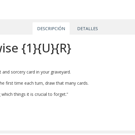
DESCRIPCIÓN
DETALLES
wise
{1}
{U}
{R}
t and sorcery card in your graveyard.
e first time each turn, draw that many cards.
hich things it is crucial to forget.”