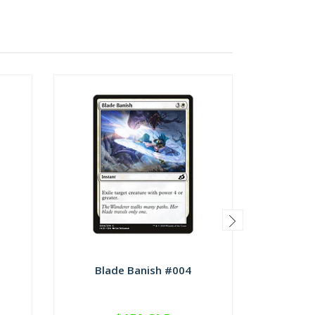
Blade Banish #004
Checkp