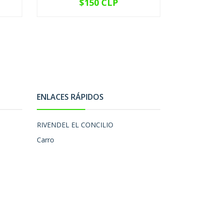
$150 CLP
VER OPCIONES
V
ENLACES RÁPIDOS
RIVENDEL EL CONCILIO
Carro