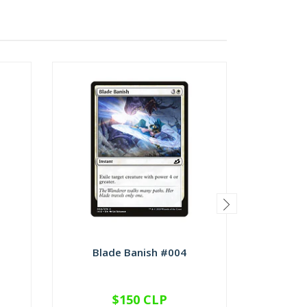
Blade Banish #004
Checkp
$150 CLP
VER OPCIONES
V