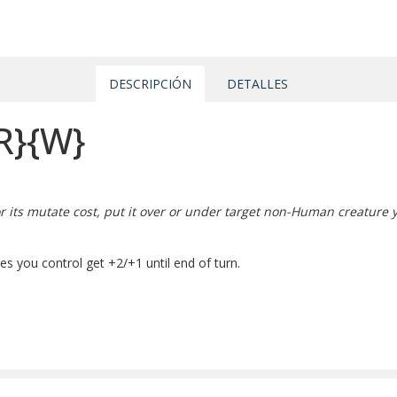
DESCRIPCIÓN
DETALLES
R}
{W}
 for its mutate cost, put it over or under target non-Human creatur
s you control get +2/+1 until end of turn.