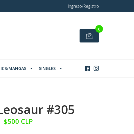
Ingreso/Registro
0
ICS/MANGAS
SINGLES
Leosaur #305
$500 CLP