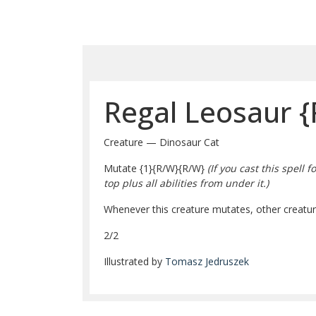
Regal Leosaur
{
Creature — Dinosaur Cat
Mutate
{1}
{R/W}
{R/W}
(If you cast this spell
top plus all abilities from under it.)
Whenever this creature mutates, other creature
2/2
Illustrated by
Tomasz Jedruszek