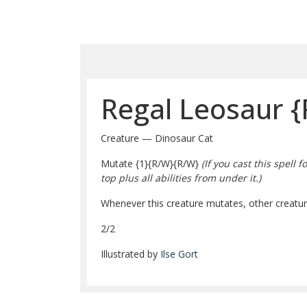
Regal Leosaur
{
Creature — Dinosaur Cat
Mutate
{1}
{R/W}
{R/W}
(If you cast this spell
top plus all abilities from under it.)
Whenever this creature mutates, other creature
2/2
Illustrated by
Ilse Gort