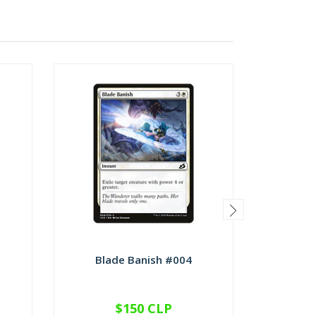
Blade Banish #004
Checkp
$150 CLP
VER OPCIONES
V