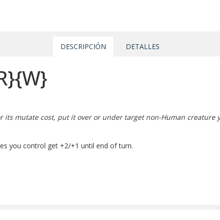
DESCRIPCIÓN
DETALLES
R}
{W}
 for its mutate cost, put it over or under target non-Human creatur
s you control get +2/+1 until end of turn.