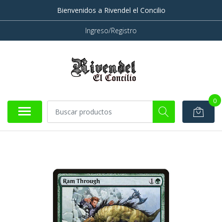
Bienvenidos a Rivendel el Concilio
Ingreso/Registro
0
AGOTADO