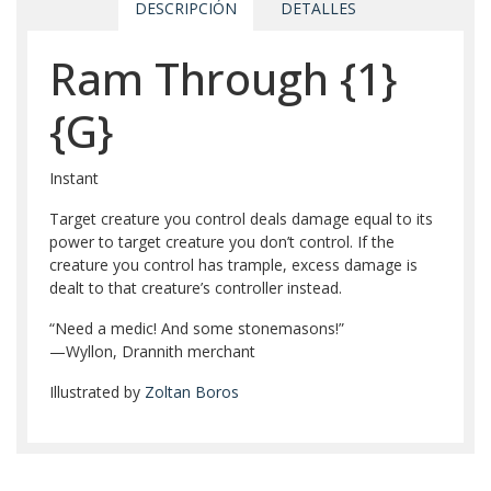
DESCRIPCIÓN
DETALLES
Ram Through
{1}
{G}
Instant
Target creature you control deals damage equal to its
power to target creature you don’t control. If the
creature you control has trample, excess damage is
dealt to that creature’s controller instead.
“Need a medic! And some stonemasons!”
—Wyllon, Drannith merchant
Illustrated by
Zoltan Boros