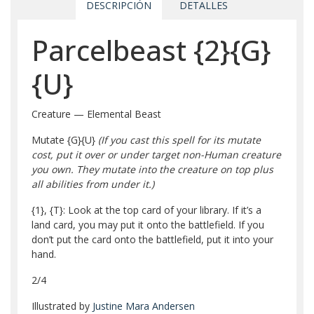
DESCRIPCIÓN
DETALLES
Parcelbeast
{2}
{G}
{U}
Creature — Elemental Beast
Mutate
{G}
{U}
(If you cast this spell for its mutate
cost, put it over or under target non-Human creature
you own. They mutate into the creature on top plus
all abilities from under it.)
{1}
,
{T}
: Look at the top card of your library. If it’s a
land card, you may put it onto the battlefield. If you
don’t put the card onto the battlefield, put it into your
hand.
2/4
Illustrated by
Justine Mara Andersen