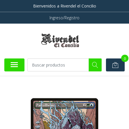
Bienvenidos a Rivendel el Concilio
Ingreso/Registro
0
AGOTADO