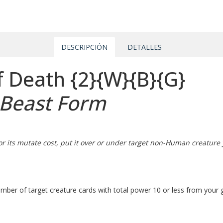
DESCRIPCIÓN
DETALLES
of Death
{2}
{W}
{B}
{G}
t Beast Form
l for its mutate cost, put it over or under target non-Human creatur
ber of target creature cards with total power 10 or less from your gr