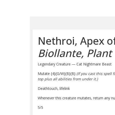
Nethroi, Apex 
Biollante, Plan
Legendary Creature — Cat Nightmare Beast
Mutate
{4}
{G/W}
{B}
{B}
(If you cast this spel
top plus all abilities from under it.)
Deathtouch, lifelink
Whenever this creature mutates, return any num
5/5