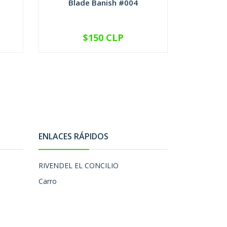
Blade Banish #004
Checkp
$150 CLP
VER OPCIONES
V
ENLACES RÁPIDOS
RIVENDEL EL CONCILIO
Carro