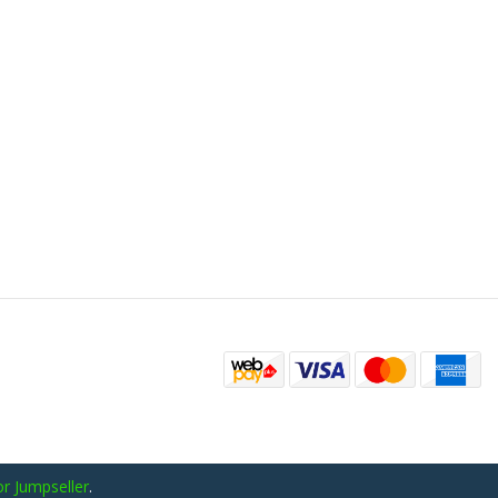
r Jumpseller
.