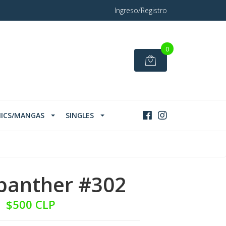
Ingreso/Registro
0
ICS/MANGAS
SINGLES
panther #302
$500 CLP