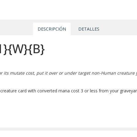
DESCRIPCIÓN
DETALLES
1}
{W}
{B}
l for its mutate cost, put it over or under target non-Human creatur
creature card with converted mana cost 3 or less from your graveyard 