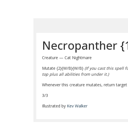
Necropanther
{
Creature — Cat Nightmare
Mutate
{2}
{W/B}
{W/B}
(If you cast this spel
top plus all abilities from under it.)
Whenever this creature mutates, return target 
3/3
Illustrated by
Kev Walker