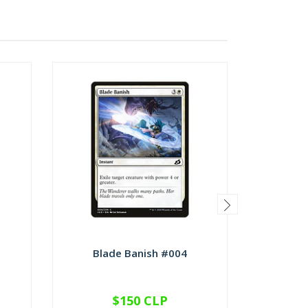
Blade Banish #004
Checkp
$150 CLP
VER OPCIONES
V