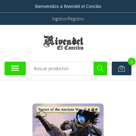
Bienvenidos a Rivendel el Concilio
Ingreso/Registro
0
AGOTADO