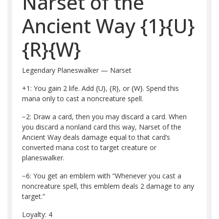
Narset of the
Ancient Way
{1}
{U}
{R}
{W}
Legendary Planeswalker — Narset
+1: You gain 2 life. Add
{U}
,
{R}
, or
{W}
. Spend this
mana only to cast a noncreature spell.
−2: Draw a card, then you may discard a card. When
you discard a nonland card this way, Narset of the
Ancient Way deals damage equal to that card’s
converted mana cost to target creature or
planeswalker.
−6: You get an emblem with “Whenever you cast a
noncreature spell, this emblem deals 2 damage to any
target.”
Loyalty: 4