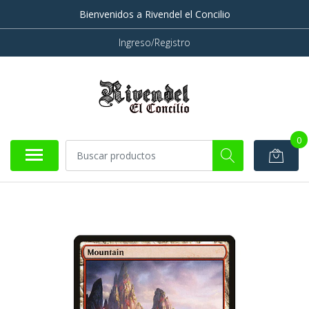
Bienvenidos a Rivendel el Concilio
Ingreso/Registro
0