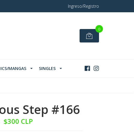
Ingreso/Registro
0
ICS/MANGAS
SINGLES
ous Step #166
$300 CLP