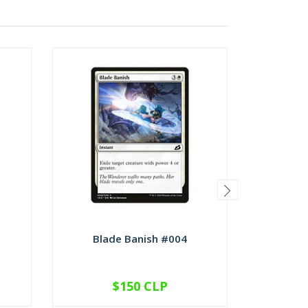
Blade Banish #004
Checkp
$150 CLP
VER OPCIONES
V