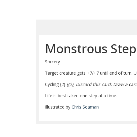
Monstrous Ste
Sorcery
Target creature gets +7/+7 until end of turn. Up
Cycling
{2}
(
{2}
, Discard this card: Draw a card
Life is best taken one step at a time.
Illustrated by
Chris Seaman