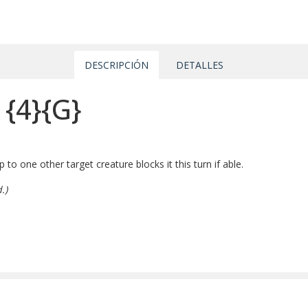
DESCRIPCIÓN
DETALLES
p
{4}
{G}
 to one other target creature blocks it this turn if able.
.)