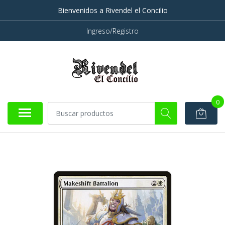
Bienvenidos a Rivendel el Concilio
Ingreso/Registro
0