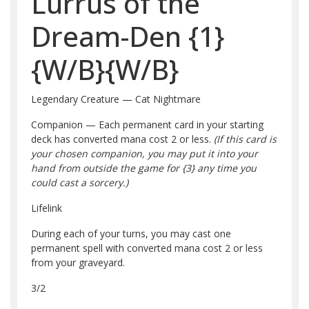
Lurrus of the
Dream-Den
{1}
{W/B}
{W/B}
Legendary Creature — Cat Nightmare
Companion — Each permanent card in your starting
deck has converted mana cost 2 or less.
(If this card is
your chosen companion, you may put it into your
hand from outside the game for
{3}
any time you
could cast a sorcery.)
Lifelink
During each of your turns, you may cast one
permanent spell with converted mana cost 2 or less
from your graveyard.
3/2