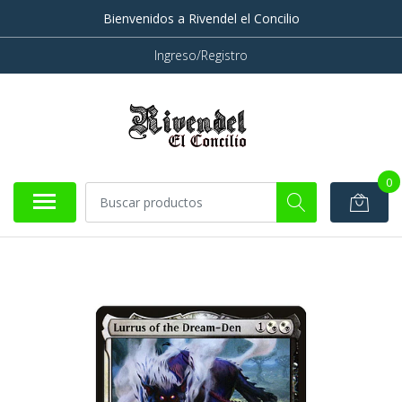
Bienvenidos a Rivendel el Concilio
Ingreso/Registro
0
AGOTADO