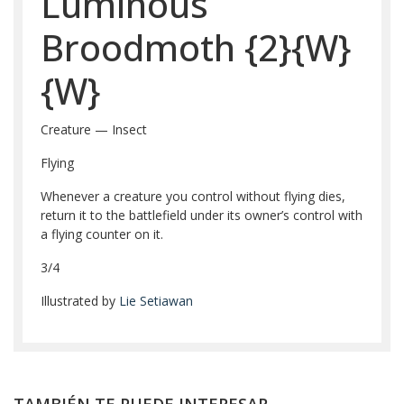
Luminous
Broodmoth
{2}
{W}
{W}
Creature — Insect
Flying
Whenever a creature you control without flying dies,
return it to the battlefield under its owner’s control with
a flying counter on it.
3/4
Illustrated by
Lie Setiawan