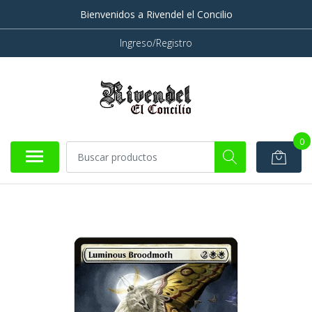
Bienvenidos a Rivendel el Concilio
Ingreso/Registro
0
AGOTADO