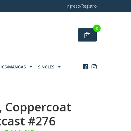
Ingreso/Registro
0
ICS/MANGAS
SINGLES
, Coppercoat
cast #276