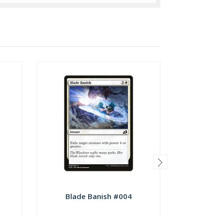
Blade Banish #004
Checkp