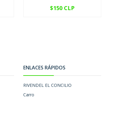
$150 CLP
VER OPCIONES
V
ENLACES RÁPIDOS
RIVENDEL EL CONCILIO
Carro