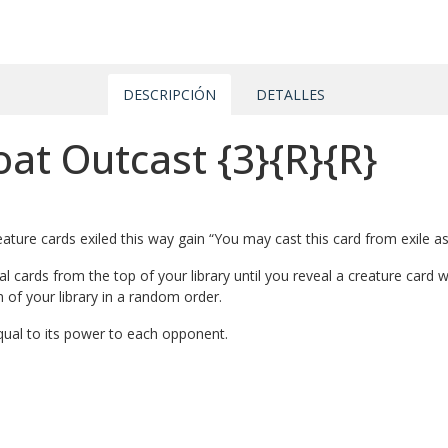
DESCRIPCIÓN
DETALLES
oat Outcast
{3}
{R}
{R}
Creature cards exiled this way gain “You may cast this card from exile 
eal cards from the top of your library until you reveal a creature card
 of your library in a random order.
qual to its power to each opponent.