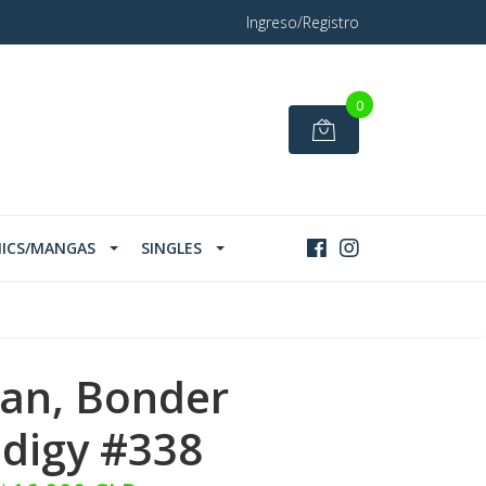
Ingreso/Registro
0
ICS/MANGAS
SINGLES
an, Bonder
digy #338