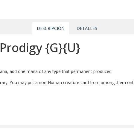
DESCRIPCIÓN
DETALLES
 Prodigy
{G}
{U}
ana, add one mana of any type that permanent produced.
 library. You may put a non-Human creature card from among them onto 