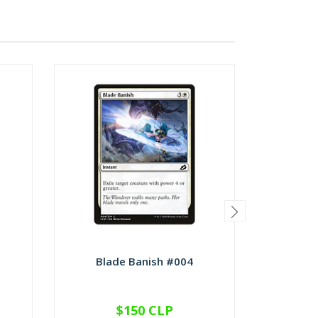
Blade Banish #004
Checkp
$150 CLP
VER OPCIONES
V