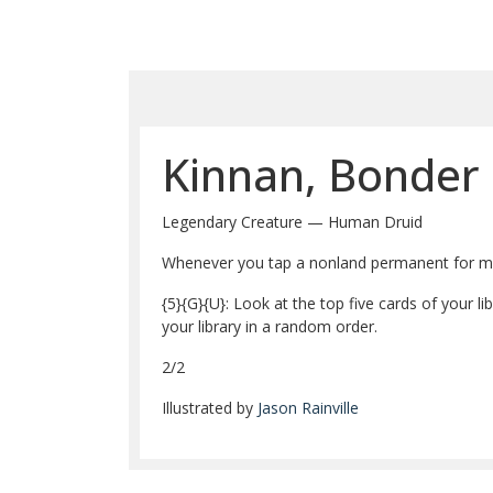
Kinnan, Bonder
Legendary Creature — Human Druid
Whenever you tap a nonland permanent for m
{5}
{G}
{U}
: Look at the top five cards of your
your library in a random order.
2/2
Illustrated by
Jason Rainville