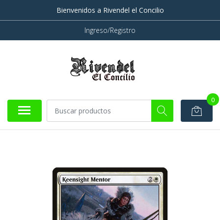
Bienvenidos a Rivendel el Concilio
Ingreso/Registro
0