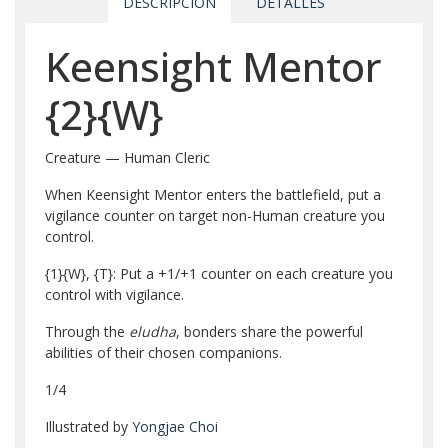
DESCRIPCIÓN
DETALLES
Keensight Mentor
{2}
{W}
Creature — Human Cleric
When Keensight Mentor enters the battlefield, put a
vigilance counter on target non-Human creature you
control.
{1}
{W}
,
{T}
: Put a +1/+1 counter on each creature you
control with vigilance.
Through the
eludha
, bonders share the powerful
abilities of their chosen companions.
1/4
Illustrated by
Yongjae Choi