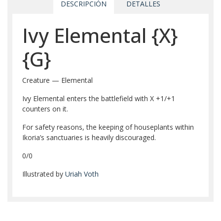
DESCRIPCIÓN
DETALLES
Ivy Elemental
{X}
{G}
Creature — Elemental
Ivy Elemental enters the battlefield with X +1/+1
counters on it.
For safety reasons, the keeping of houseplants within
Ikoria’s sanctuaries is heavily discouraged.
0/0
Illustrated by
Uriah Voth