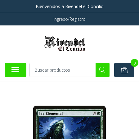
Bienvenidos a Rivendel el Concilio
Ingreso/Registro
0
AGOTADO