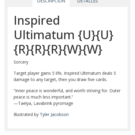
DESCRIPCIÓN
DETALLES
Inspired
Ultimatum
{U}
{U}
{R}
{R}
{R}
{W}
{W}
Sorcery
Target player gains 5 life, Inspired Ultimatum deals 5
damage to any target, then you draw five cards.
“Inner peace is wonderful, and worth striving for. Outer
peace is much less important.”
—Taelya, Lavabrink pyromage
Illustrated by
Tyler Jacobson