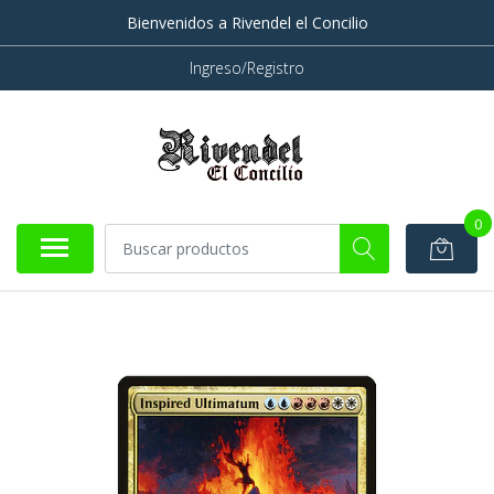
Bienvenidos a Rivendel el Concilio
Ingreso/Registro
0